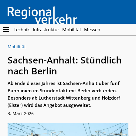
Skip
Skip
to
to
main
footer
content
Regionalverkehr
Die
Technik
Infrastruktur
Mobilität
Messen
Fachzeitschrift
für
Mobilität
den
Öffentlichen
Sachsen-Anhalt: Stündlich
Personennahverkehr
nach Berlin
Ab Ende dieses Jahres ist Sachsen-Anhalt über fünf
Bahnlinien im Stundentakt mit Berlin verbunden.
Besonders ab Lutherstadt Wittenberg und Holzdorf
(Elster) wird das Angebot ausgeweitet.
3. März 2026