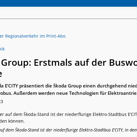
nik
Group: Erstmals auf der Buswo
e
a E’CITY präsentiert die ­Škoda Group einen durchgehend nied
trobus. Außerdem werden neue Technologien für Elektroantrie
23
uf dem Škoda-Stand ist der niederflurige Elektro-Stadtbus E’CITY, in de
.