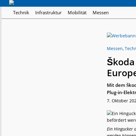
Skip
Skip
Skip
Regionalverkehr
to
to
to
Die
Technik
Infrastruktur
Mobilität
Messen
primary
main
footer
Fachzeitschrift
navigation
content
für
den
Öffentlichen
Personennahverkehr
Messen
,
Tech
Škoda 
Europ
Mit dem Škod
Plug-in-Elek
7. Oktober 20
Ein Hingucker a
werden können