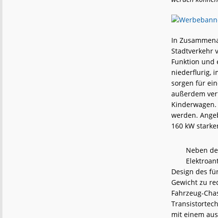
In Zusammenar
Stadtverkehr v
Funktion und
niederflurig, 
sorgen für ein
außerdem verf
Kinderwagen. 
werden. Angeb
160 kW starke
Neben dem
Elektroan
Design des fü
Gewicht zu re
Fahrzeug-Chass
Transistortec
mit einem aus