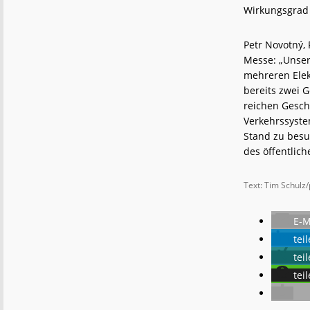
Wirkungsgrad 
Petr Novotný,
Messe: „Unser
mehreren Elek
bereits zwei 
reichen Gesch
Verkehrssyste
Stand zu besu
des öffentlic
Text: Tim Schulz/
E-M
tei
tei
tei