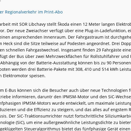
beit mit SOR Libchavy stellt Škoda einen 12 Meter langen Elektro
or. Der neue Zweiachser verfügt über eine Plug-in-Ladefunktion, e
 einen ansprechenden Innenraum. Der Fahrgastraum ist durchgeh
im Heck sind die Sitze teilweise auf Podesten angeordnet. Drei Dop
en schnellen Fahrgastwechsel. Insgesamt finden 29 Fahrgäste einen
ügt der Bus über zwei Mehrzweckflächen für Rollstuhlfahrer und 
Abhängig von der Batterie-Ausstattung können bis zu 90 Personen
oten werden drei Batterie-Pakete mit 308, 410 und 514 kWh Leistu
n Elektromotor speisen.
 E-Bus können sich die Besucher auch über neue Technologien f
triebe informieren, daruntr den IPMSM-Motor und den SiC-Wechsel
nfphasigen IPMSM-Motors wurde entwickelt, um maximale Leistung 
duzieren und die Effizienz zu steigern, und das alles auf engstem
is. Der SiC-Traktionsumrichter nutzt fortschrittliche Siliziumkarbi
hnologie (SiC), um eine außergewöhnliche Leistungsdichte zu bieten
geklügelten Steueralgorithmus bietet das fünfphasige Gerät eine