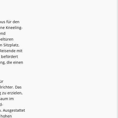
bus für den
ine Kneeling-
end
peltüren
 Sitzplatz,
Reisende mit
 befördert
ng, die einen
ür
richter. Das
zu erzielen,
 Raum im
d-
. Ausgestattet
n hohen