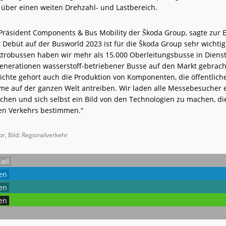
über einen weiten Drehzahl- und Lastbereich.
 Präsident Components & Bus Mobility der Škoda Group, sagte zur 
 Debüt auf der Busworld 2023 ist für die Škoda Group sehr wichti
trobussen haben wir mehr als 15.000 Oberleitungsbusse in Dienst
Generationen wasserstoff-betriebener Busse auf den Markt gebrach
ichte gehört auch die Produktion von Komponenten, die öffentlich
me auf der ganzen Welt antreiben. Wir laden alle Messebesucher 
chen und sich selbst ein Bild von den Technologien zu machen, di
hen Verkehrs bestimmen.“
pr, Bild: Regionalverkehr
ail
len
len
len