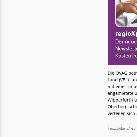
Die OVAG betr
Land (VBL)“ u
mit einer Lin
angemietete B
Wipperfürth u
Oberbergische
verteilen sic
Text: Solaris/red