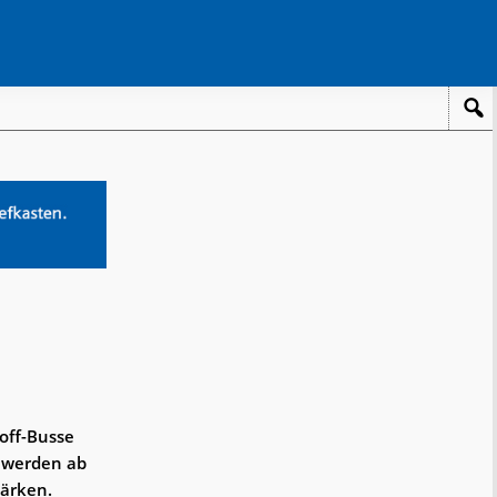
toff-Busse
n werden ab
tärken.