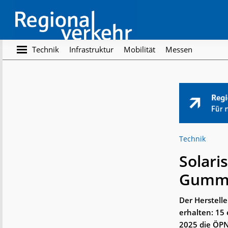
Skip
Skip
to
to
main
footer
content
Regionalverkehr
Die
Technik
Infrastruktur
Mobilität
Messen
Fachzeitschrift
für
den
Öffentlichen
Personennahverkehr
Technik
Solari
Gumm
Der Herstelle
erhalten: 15
2025 die ÖPN