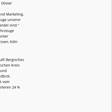
 Olivier
und Marketing.
zeuge unserer
ndel sind.“
ahrzeuge
unter
Essen, Köln
aft Bergisches
schen Kreis
 und
dbröl,
 % vom
eiteren 24 %