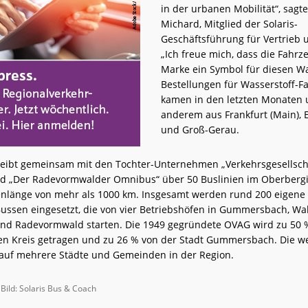
in der urbanen Mobilität“, sagte
Michard, Mitglied der Solaris-
Geschäftsführung für Vertrieb 
„Ich freue mich, dass die Fahr
Marke ein Symbol für diesen Wa
Bestellungen für Wasserstoff-F
kamen in den letzten Monaten 
anderem aus Frankfurt (Main), 
und Groß-Gerau.
eibt gemeinsam mit den Tochter-Unternehmen „Verkehrsgesellsch
nd „Der Radevormwalder Omnibus“ über 50 Buslinien im Oberbergi
ienlänge von mehr als 1000 km. Insgesamt werden rund 200 eigene
ussen eingesetzt, die von vier Betriebshöfen in Gummersbach, Wal
nd Radevormwald starten. Die 1949 gegründete OVAG wird zu 50
n Kreis getragen und zu 26 % von der Stadt Gummersbach. Die w
h auf mehrere Städte und Gemeinden in der Region.
, Bild: Solaris Bus & Coach