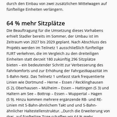
durch den Einbau von zwei zusätzlichen Mittelwagen auf
fünfteilige Einheiten verlängern.
64 % mehr Sitzplätze
Die Beauftragung für die Umsetzung dieses Vorhabens
erhielt Stadler bereits im Sommer, der Umbau ist im
Zeitraum von 2027 bis 2029 geplant. Nach Abschluss des
Projekts werden im Teilnetz 1 ausschließlich fünfteilige
FLIRT verkehren, die im Vergleich zu den dreiteiligen
Einheiten statt derzeit 180 zukünftig 296 Sitzplätze
bieten – ein bedeutender Schritt zur Verbesserung des
Fahrkomforts und zur Erhöhung der Fahrgastkapazität im
S-Bahn-Netz. Das Teilnetz 1 umfasst stark frequentierte
Linien wie Dortmund – Herne – Essen / Recklinghausen
(S 2), Oberhausen – Mülheim – Essen – Hattingen (S 3) und
Haltern am See – Bottrop – Essen – Wuppertal – Hagen
(S 9). Hinzu kommen mehrere ergänzende RB- und RE-
Linien mit S-Bahn-ähnlichem Takt und und S-Bahn-
ähnlicher Haltestellenstruktur. „Durch die Erweiterung von
drei- auf fünfteilige Züge schaffen wir 64 % mehr