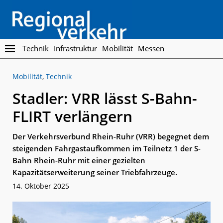
Skip
Skip
to
to
main
footer
content
Regionalverkehr
Die
Technik
Infrastruktur
Mobilität
Messen
Fachzeitschrift
für
Mobilität
,
Technik
den
Öffentlichen
Stadler: VRR lässt S-Bahn-
Personennahverkehr
FLIRT verlängern
Der Verkehrsverbund Rhein-Ruhr (VRR) begegnet dem
steigenden Fahrgastaufkommen im Teilnetz 1 der S-
Bahn Rhein-Ruhr mit einer gezielten
Kapazitätserweiterung seiner Triebfahrzeuge.
14. Oktober 2025