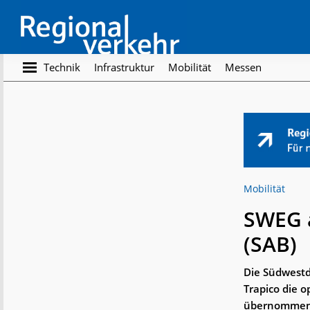
Skip
Skip
to
to
main
footer
content
Regionalverkehr
Die
Technik
Infrastruktur
Mobilität
Messen
Fachzeitschrift
für
den
Öffentlichen
Personennahverkehr
Mobilität
SWEG a
(SAB)
Die Südwestd
Trapico die 
übernommen