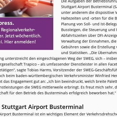
Die Aufgaben der Betriebsführ
Stuttgart Airport Busterminal 
unter anderem die dispositive 
Haltezeiten und -orten für die B
Planung von Soll- und Ist-Bele
Bussteigen, die Steuerung und 
Abfahrtszeiten über DFI-Anzeige
Verwaltung der Einnahmen, die 
Gebühren sowie die Erstellung 
und Statistiken. „Die Übernahm
ng unterstreicht den eingeschlagenen Weg der SWEG, sich – insb
gesellschaft Trapico – als umfassender Dienstleister in allen Face
betätigen“, sagte Tobias Harms, Vorsitzender der SWEG-Geschäftsf
 Auch beim baden-württembergischen Verkehrsminister Winfried He
 das Engagement gut an: „Ich bin beeindruckt, welch breite Palet
nstleistungen die SWEG mittlerweile erbringt. Es freut mich sehr, d
chaft für den Betrieb des Busterminals erfolgreich beworben hat.“
 Stuttgart Airport Busterminal
 Airport Busterminal ist ein wichtiges Element der Verkehrsdrehsc