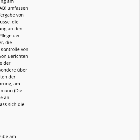
ung am
(SAB) umfassen
Vergabe von
usse, die
gung an den
Pflege der
r, die
Kontrolle von
von Berichten
e der
esondere über
tten der
ührung, am
rmann (Die
te an
ass sich die
heibe am