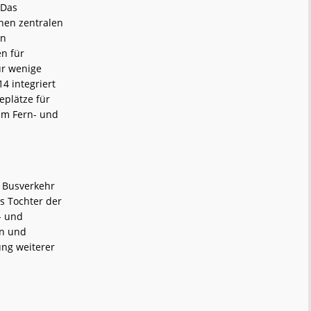
 Das
inen zentralen
in
n für
ur wenige
14 integriert
eplätze für
im Fern- und
 Busverkehr
s Tochter der
- und
en und
ung weiterer