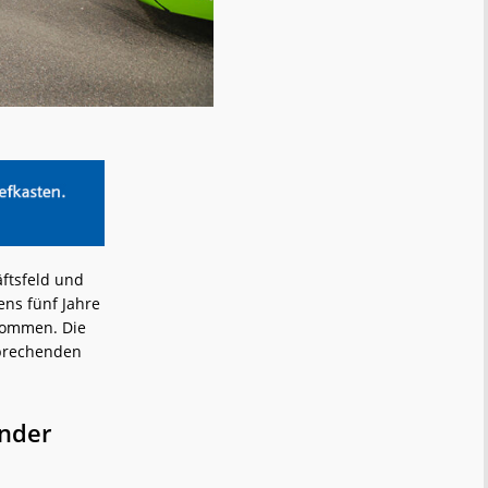
ftsfeld und
ens fünf Jahre
nommen. Die
sprechenden
ender