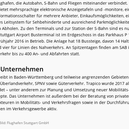
lughafen, die Autobahn, S-Bahn und Fliegen miteinander verbindet.
ietet mehrsprachige elektronische Anzeigetafeln und -monitore, e
formationsschalter für mehrere Anbieter, Einkaufsmöglichkeiten, e
 Leitsystem für Sehbehinderte und ausreichend Parkmöglichkeite
 Abholen. Zu den Terminals und zur Station der S-Bahn sind es n
Stuttgart Airport Busterminal ist im Erdgeschoss in das Parkhaus P 
ühjahr 2016 in Betrieb. Die Anlage hat 18 Bussteige, davon 14 Halt
 vier für Linien des Nahverkehrs. An Spitzentagen finden am SAB 
rkehr bis zu 400 An- und Abfahrten statt.
e Unternehmen
eibt in Baden-Württemberg und teilweise angrenzenden Gebieten
 Überlandverkehr, SPNV sowie Güterverkehr. Trapico wurde 2017 al
et – unter anderem zur Planung und Umsetzung neuer Mobilitäts
pte. Das Unternehmen ist außerdem bei der Beratung von privat
Akteuren in Mobilitäts- und Verkehrsfragen sowie in der Durchführ
gen im Verkehrsgewerbe aktiv.
Bild: Flughafen Stuttgart GmbH