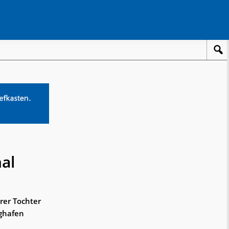
al
er Tochter
ughafen