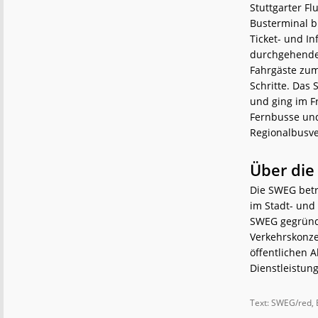
Stuttgarter F
Busterminal b
Ticket- und In
durchgehendes
Fahrgäste zum
Schritte. Das 
und ging im Fr
Fernbusse und
Regionalbusve
Über di
Die SWEG betr
im Stadt- und
SWEG gegründ
Verkehrskonze
öffentlichen 
Dienstleistun
Text: SWEG/red, 