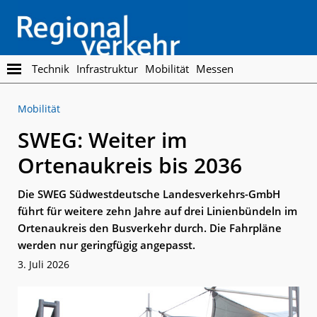
Skip
Skip
to
to
main
footer
content
Regionalverkehr
Die
Technik
Infrastruktur
Mobilität
Messen
Fachzeitschrift
für
Mobilität
den
Öffentlichen
SWEG: Weiter im
Personennahverkehr
Ortenaukreis bis 2036
Die SWEG Südwestdeutsche Landesverkehrs-GmbH
führt für weitere zehn Jahre auf drei Linienbündeln im
Ortenaukreis den Busverkehr durch. Die Fahrpläne
werden nur geringfügig angepasst.
3. Juli 2026