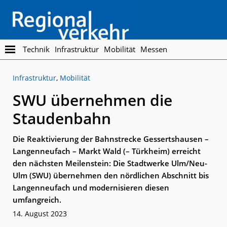
Skip
Skip
to
to
main
footer
content
Regionalverkehr
Die
Technik
Infrastruktur
Mobilität
Messen
Fachzeitschrift
für
Infrastruktur
,
Mobilität
den
Öffentlichen
SWU übernehmen die
Personennahverkehr
Staudenbahn
Die Reaktivierung der Bahnstrecke Gessertshausen –
Langenneufach – Markt Wald (– Türkheim) erreicht
den nächsten Meilenstein: Die Stadtwerke Ulm/Neu-
Ulm (SWU) übernehmen den nördlichen Abschnitt bis
Langenneufach und modernisieren diesen
umfangreich.
14. August 2023