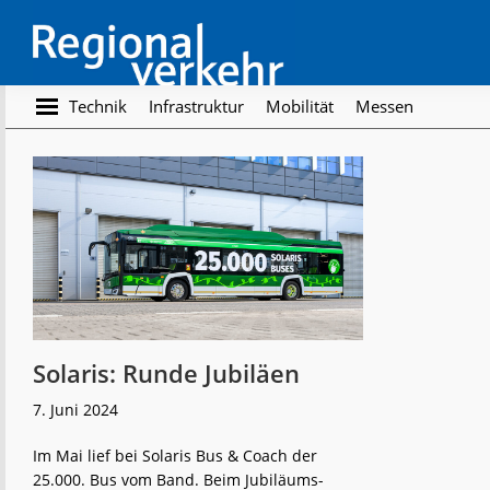
Skip
Skip
to
to
main
footer
content
Regionalverkehr
Die
Technik
Infrastruktur
Mobilität
Messen
Fachzeitschrift
für
den
Öffentlichen
Personennahverkehr
Solaris: Runde Jubiläen
7. Juni 2024
Im Mai lief bei Solaris Bus & Coach der
25.000. Bus vom Band. Beim Jubiläums-