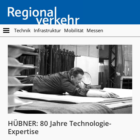
Skip
Skip
to
to
main
footer
content
Regionalverkehr
Die
Technik
Infrastruktur
Mobilität
Messen
Fachzeitschrift
für
den
Öffentlichen
Personennahverkehr
HÜBNER: 80 Jahre Technologie-
Expertise