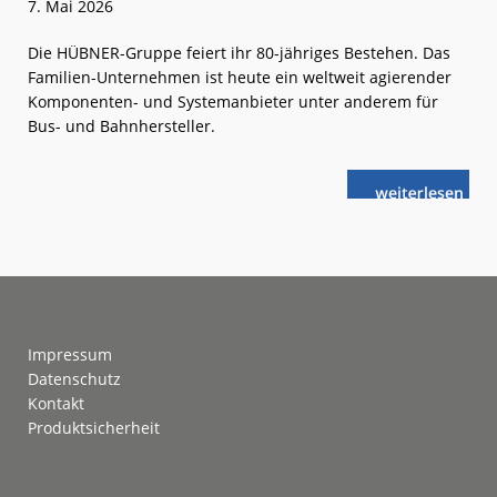
7. Mai 2026
Die HÜBNER-Gruppe feiert ihr 80-jähriges Bestehen. Das
Familien-Unternehmen ist heute ein weltweit agierender
Komponenten- und Systemanbieter unter anderem für
Bus- und Bahnhersteller.
weiterlese
HÜBNER:
n
80 Jahre
Technologie-
Expertise
Footer
Impressum
Datenschutz
Kontakt
Produktsicherheit