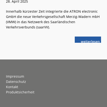
28. April 2025
Innerhalb kürzester Zeit integrierte die ATRON electronic
GmbH die neue Verkehrsgesellschaft Merzig-Wadern mbH
(VMW) in das Netzwerk des Saarländischen
Verkehrsverbunds (saarVV).
weiterlese
ATRON:
n
Hintergrund-
System
im
Saarland
Footer
Impressum
Datenschutz
Kontakt
Produktsicherheit