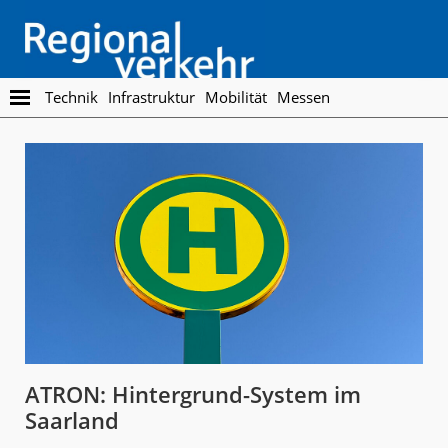
Skip
Skip
to
to
main
footer
content
Regionalverkehr
Die
Technik
Infrastruktur
Mobilität
Messen
Fachzeitschrift
für
den
Öffentlichen
Personennahverkehr
ATRON: Hintergrund-System im
Saarland