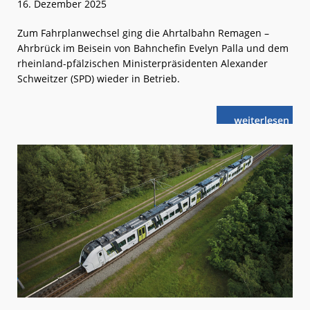
16. Dezember 2025
Zum Fahrplanwechsel ging die Ahrtalbahn Remagen –
Ahrbrück im Beisein von Bahnchefin Evelyn Palla und dem
rheinland-pfälzischen Ministerpräsidenten Alexander
Schweitzer (SPD) wieder in Betrieb.
weiterlese
Reaktivierung
n
in
RLP:
„Die
bessere
Ahrtalbahn“