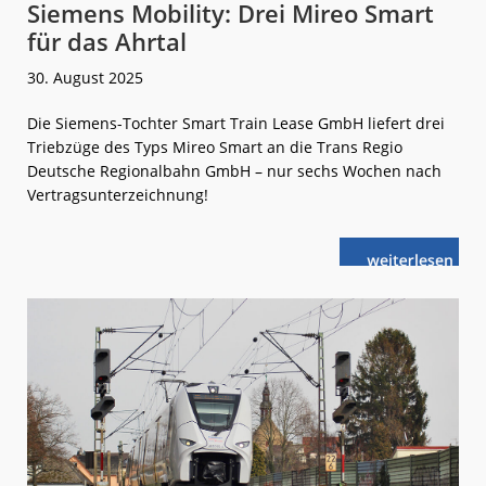
Siemens Mobility: Drei Mireo Smart
für das Ahrtal
30. August 2025
Die Siemens-Tochter Smart Train Lease GmbH liefert drei
Triebzüge des Typs Mireo Smart an die Trans Regio
Deutsche Regionalbahn GmbH – nur sechs Wochen nach
Vertragsunterzeichnung!
weiterlese
Siemens
n
Mobility:
Drei
Mireo
Smart
für
das
Ahrtal