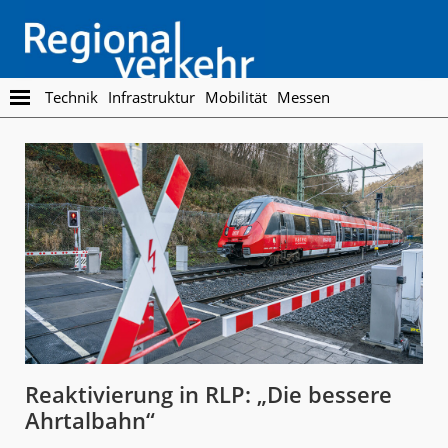
Skip
Skip
to
to
main
footer
content
Regionalverkehr
Die
Technik
Infrastruktur
Mobilität
Messen
Fachzeitschrift
für
den
Öffentlichen
Personennahverkehr
Reaktivierung in RLP: „Die bessere
Ahrtalbahn“