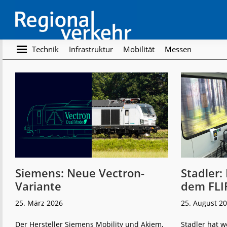
Skip
Skip
to
to
main
footer
content
Regionalverkehr
Die
Technik
Infrastruktur
Mobilität
Messen
Fachzeitschrift
für
den
Öffentlichen
Personennahverkehr
Siemens: Neue Vectron-
Stadler:
Variante
dem FLI
25. März 2026
25. August 2
Der Hersteller Siemens Mobility und Akiem,
Stadler hat w