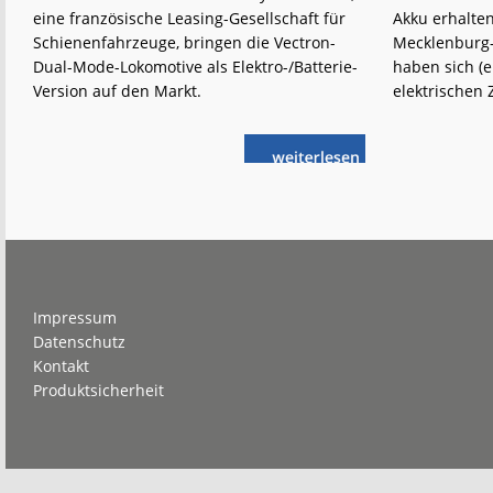
eine französische Leasing-Gesellschaft für
Akku erhalten
Schienenfahrzeuge, bringen die Vectron-
Mecklenburg
Dual-Mode-Lokomotive als Elektro-/Batterie-
haben sich (e
Version auf den Markt.
elektrischen 
weiterlese
Siemens:
n
Neue
Vectron-
Variante
Footer
Impressum
Datenschutz
Kontakt
Produktsicherheit