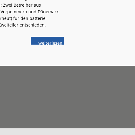
: Zwei Betreiber aus
-Vorpommern und Dänemark
rneut) für den batterie-
Zweiteiler entschieden.
weiterlese
Stadler:
n
Mehr
Erfolge
mit
dem
FLIRT
Akku