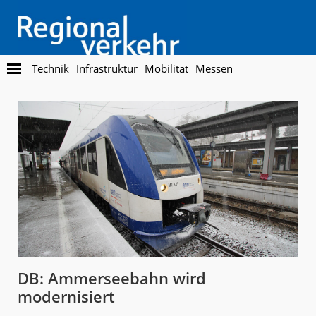
Skip
Skip
to
to
main
footer
content
Regionalverkehr
Die
Technik
Infrastruktur
Mobilität
Messen
Fachzeitschrift
für
den
Öffentlichen
Personennahverkehr
DB: Ammerseebahn wird
modernisiert