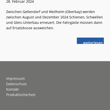
28. Februar 2024
Zwischen Geltendorf und Weilheim (Oberbay) werden
zwischen August und Dezember 2024 Schienen, Schwellen
und Gleis-Unterbau erneuert. Die Fahrgäste müssen dann
auf Ersatzbusse ausweichen.
weiterlese
DB:
n
Ammerseeba
wird
modernisiert
Footer
Impressum
Datenschutz
Kontakt
Produktsicherheit