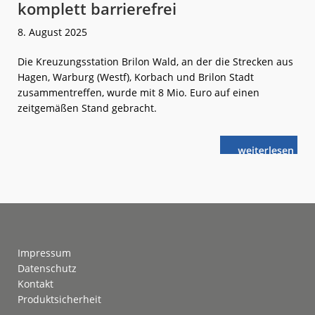
komplett barrierefrei
8. August 2025
Die Kreuzungsstation Brilon Wald, an der die Strecken aus
Hagen, Warburg (Westf), Korbach und Brilon Stadt
zusammentreffen, wurde mit 8 Mio. Euro auf einen
zeitgemäßen Stand gebracht.
weiterlese
Brilon
n
Wald:
Bahnhof
erstmals
komplett
barrierefrei
Footer
Impressum
Datenschutz
Kontakt
Produktsicherheit