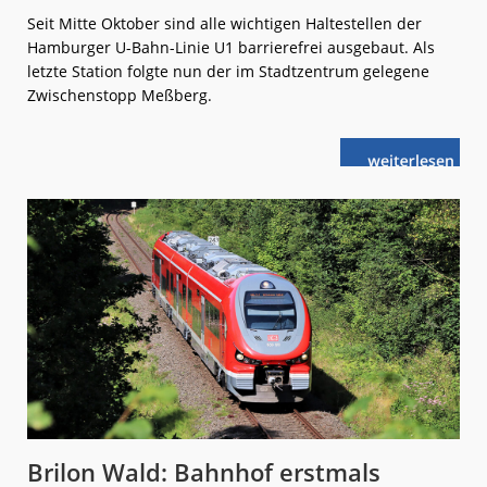
Seit Mitte Oktober sind alle wichtigen Haltestellen der
Hamburger U-Bahn-Linie U1 barrierefrei ausgebaut. Als
letzte Station folgte nun der im Stadtzentrum gelegene
Zwischenstopp Meßberg.
weiterlese
Hamburg:
n
U1
praktisch
barrierefrei
Brilon Wald: Bahnhof erstmals