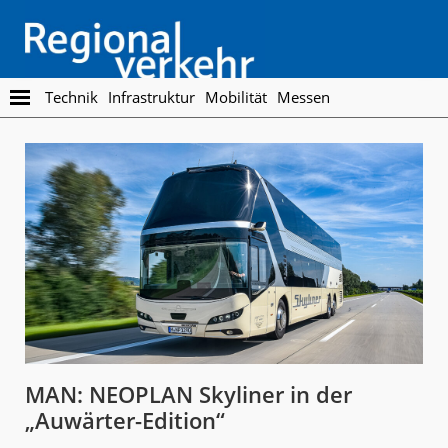
Skip
Skip
to
to
main
footer
content
Regionalverkehr
Die
Technik
Infrastruktur
Mobilität
Messen
Fachzeitschrift
für
den
Öffentlichen
Personennahverkehr
MAN: NEOPLAN Skyliner in der
„Auwärter-Edition“