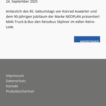
24. September 2025
Anlässlich des 85. Geburtstags von Konrad Auwärter und
dem 90-jährigen Jubiläum der Marke NEOPLAN präsentiert
MAN Truck & Bus den Reisebus Skyliner im edlen Retro-
Look.
weiterlese
MAN:
n
NEOPLAN
Skyliner
in
der
„Auwärter-
Edition“
Footer
Impressum
Datenschutz
Kontakt
Produktsicherheit