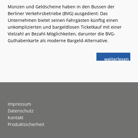
Münzen und Geldscheine haben in den Bussen der
Berliner Verkehrsbetriebe (BVG) ausgedient: Das
Unternehmen bietet seinen Fahrgästen künftig einen
unkomplizierten und bargeldlosen Ticketkauf mit einer
Vielzahl an Bezahl-Möglichkeiten, darunter die BVG-
Guthabenkarte als moderne Bargeld-Alternative.
weiterlese
Berlin:
n
Bargeldlos
im
Bus
Footer
Impressum
Datenschutz
Kontakt
Produktsicherheit