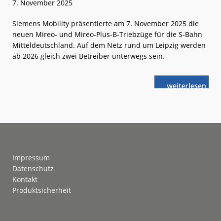
7. November 2025
Siemens Mobility präsentierte am 7. November 2025 die
neuen Mireo- und Mireo-Plus-B-Triebzüge für die S-Bahn
Mitteldeutschland. Auf dem Netz rund um Leipzig werden
ab 2026 gleich zwei Betreiber unterwegs sein.
weiterlese
Neue
n
Mireo
für
die
S-
Bahn
Mitteldeutsch
Footer
Impressum
Datenschutz
Kontakt
Produktsicherheit