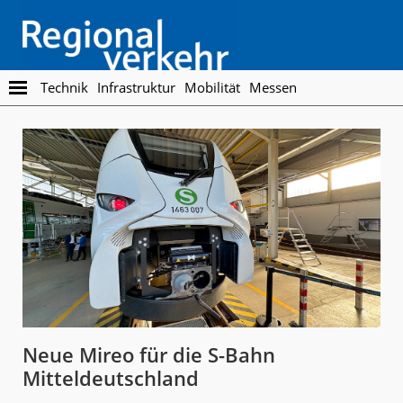
Skip
Skip
to
to
main
footer
content
Regionalverkehr
Die
Technik
Infrastruktur
Mobilität
Messen
Fachzeitschrift
für
den
Öffentlichen
Personennahverkehr
Neue Mireo für die S-Bahn
Mitteldeutschland