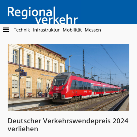
Skip
Skip
to
to
main
footer
content
Regionalverkehr
Die
Technik
Infrastruktur
Mobilität
Messen
Fachzeitschrift
für
den
Öffentlichen
Personennahverkehr
Deutscher Verkehrswendepreis 2024
verliehen