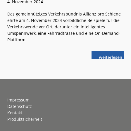
4. November 2024
Das gemeinnütziges Verkehrsbündnis Allianz pro Schiene
ehrte am 4. November 2024 vorbildliche Beispiele für die
Verkehrswende vor Ort, darunter ein intelligentes
Umspannwerk, eine Fahrradtrasse und eine On-Demand-
Plattform.
weiterlese
Deutscher
n
Verkehrswend
2024
verliehen
Footer
Impressum
Datenschutz
Kontakt
Produktsicherheit