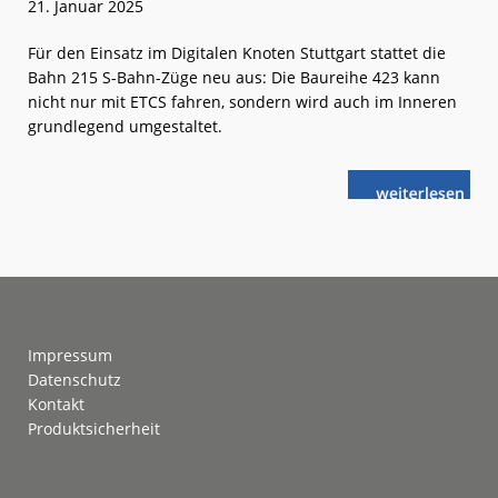
21. Januar 2025
Für den Einsatz im Digitalen Knoten Stuttgart stattet die
Bahn 215 S-Bahn-Züge neu aus: Die Baureihe 423 kann
nicht nur mit ETCS fahren, sondern wird auch im Inneren
grundlegend umgestaltet.
weiterlese
Stuttgart:
n
Neu
gestaltete
S-
Bahnen
ab
Februar
Footer
Impressum
Datenschutz
Kontakt
Produktsicherheit