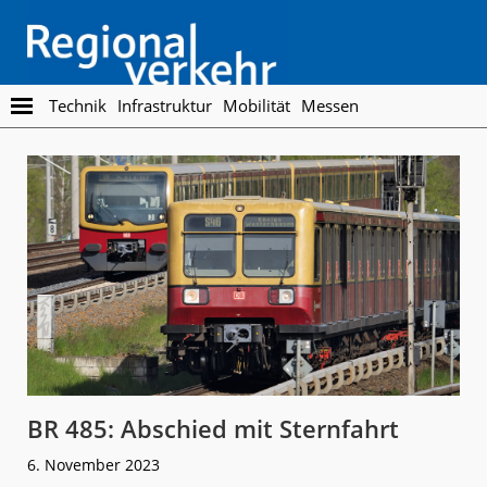
Skip
Skip
to
to
main
footer
content
Regionalverkehr
Die
Technik
Infrastruktur
Mobilität
Messen
Fachzeitschrift
für
den
Öffentlichen
Personennahverkehr
BR 485: Abschied mit Sternfahrt
6. November 2023