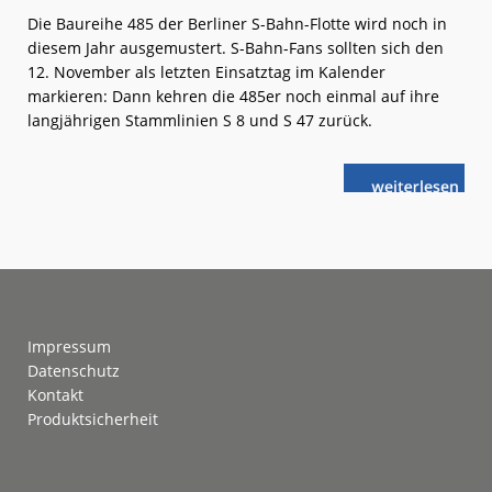
Die Baureihe 485 der Berliner S-Bahn-Flotte wird noch in
diesem Jahr ausgemustert. S-Bahn-Fans sollten sich den
12. November als letzten Einsatztag im Kalender
markieren: Dann kehren die 485er noch einmal auf ihre
langjährigen Stammlinien S 8 und S 47 zurück.
weiterlese
BR 485:
n
Abschied
mit
Sternfahrt
Footer
Impressum
Datenschutz
Kontakt
Produktsicherheit