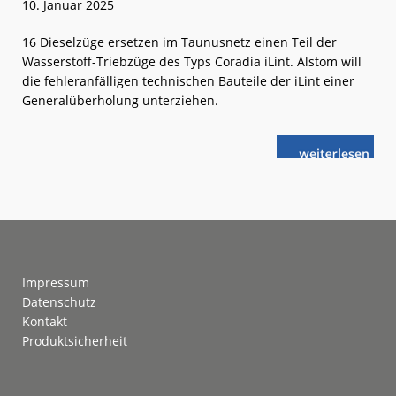
10. Januar 2025
16 Dieselzüge ersetzen im Taunusnetz einen Teil der
Wasserstoff-Triebzüge des Typs Coradia iLint. Alstom will
die fehleranfälligen technischen Bauteile der iLint einer
Generalüberholung unterziehen.
weiterlese
Taunusbahn:
n
Ersatz-
Fahrzeuge
ab
Ende
Januar
Footer
Impressum
Datenschutz
Kontakt
Produktsicherheit