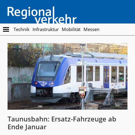
Skip
Skip
to
to
main
footer
content
Regionalverkehr
Die
Technik
Infrastruktur
Mobilität
Messen
Fachzeitschrift
für
den
Öffentlichen
Personennahverkehr
Taunusbahn: Ersatz-Fahrzeuge ab
Ende Januar