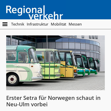
Skip
Skip
to
to
main
footer
content
Regionalverkehr
Die
Technik
Infrastruktur
Mobilität
Messen
Fachzeitschrift
für
den
Öffentlichen
Personennahverkehr
Erster Setra für Norwegen schaut in
Neu-Ulm vorbei