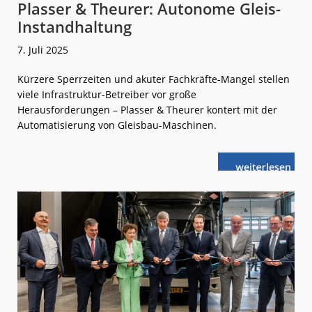
Plasser & Theurer: Autonome Gleis-
Instandhaltung
7. Juli 2025
Kürzere Sperrzeiten und akuter Fachkräfte-Mangel stellen
viele Infrastruktur-Betreiber vor große
Herausforderungen – Plasser & Theurer kontert mit der
Automatisierung von Gleisbau-Maschinen.
weiterlese
Plasser &
n
Theurer:
Autonome
Gleis-
Instandhaltu