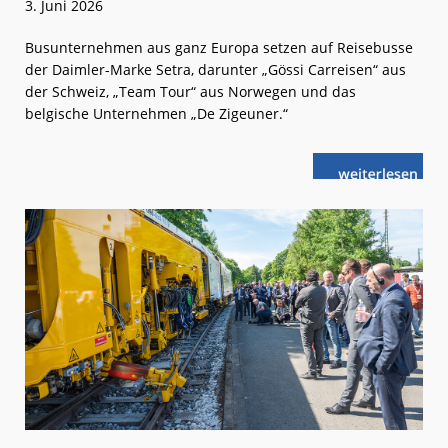
3. Juni 2026
Busunternehmen aus ganz Europa setzen auf Reisebusse
der Daimler-Marke Setra, darunter „Gössi Carreisen“ aus
der Schweiz, „Team Tour“ aus Norwegen und das
belgische Unternehmen „De Zigeuner.“
weiterlese
Erster
n
Setra
für
Norwegen
schaut
in
Neu-
Ulm
vorbei