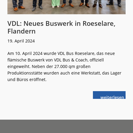
VDL: Neues Buswerk in Roeselare,
Flandern
19. April 2024
Am 10. April 2024 wurde VDL Bus Roeselare, das neue
flämische Buswerk von VDL Bus & Coach, offiziell
eingeweiht. Neben der 27.000 qm großen
Produktionsstätte wurden auch eine Werkstatt, das Lager
und Büros eröffnet.
weiterlese
VDL:
n
Neues
Buswerk
in
Roeselare,
Flandern
Footer