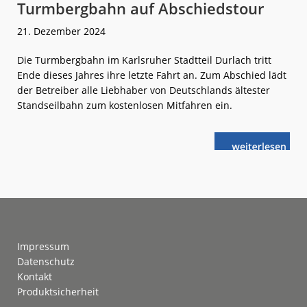
Turmbergbahn auf Abschiedstour
21. Dezember 2024
Die Turmbergbahn im Karlsruher Stadtteil Durlach tritt
Ende dieses Jahres ihre letzte Fahrt an. Zum Abschied lädt
der Betreiber alle Liebhaber von Deutschlands ältester
Standseilbahn zum kostenlosen Mitfahren ein.
weiterlese
Turmbergbah
n
auf
Abschiedstou
Footer
Impressum
Datenschutz
Kontakt
Produktsicherheit