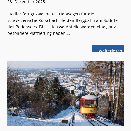
23. Dezember 2025
Stadler fertigt zwei neue Triebwagen für die
schweizerische Rorschach-Heiden-Bergbahn am Südufer
des Bodensees. Die 1.-Klasse-Abteile werden eine ganz
besondere Platzierung haben …
weiterlese
Schweiz:
n
Neben
dem
Lokführer
sitzen