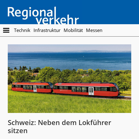
Skip
Skip
to
to
main
footer
content
Regionalverkehr
Die
Technik
Infrastruktur
Mobilität
Messen
Fachzeitschrift
für
den
Öffentlichen
Personennahverkehr
Schweiz: Neben dem Lokführer
sitzen