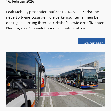
16. Februar 2026
Peak Mobility präsentiert auf der IT‑TRANS in Karlsruhe
neue Software-Lösungen, die Verkehrsunternehmen bei
der Digitalisierung ihrer Betriebshöfe sowie der effizienten
Planung von Personal-Ressourcen unterstützen.
weiterlese
Richtungswei
n
Impulse
für
den
Nahverkehr