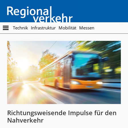
Skip
Skip
to
to
main
footer
content
Regionalverkehr
Die
Technik
Infrastruktur
Mobilität
Messen
Fachzeitschrift
für
den
Öffentlichen
Personennahverkehr
Richtungsweisende Impulse für den
Nahverkehr