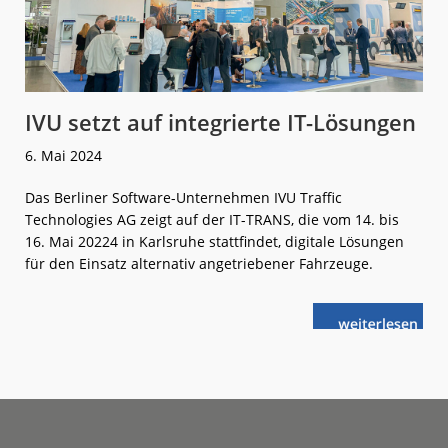
IVU setzt auf integrierte IT-Lösungen
6. Mai 2024
Das Berliner Software-Unternehmen IVU Traffic
Technologies AG zeigt auf der IT-TRANS, die vom 14. bis
16. Mai 20224 in Karlsruhe stattfindet, digitale Lösungen
für den Einsatz alternativ angetriebener Fahrzeuge.
weiterlese
IVU
n
setzt
auf
integrierte
IT-
Lösungen
Footer