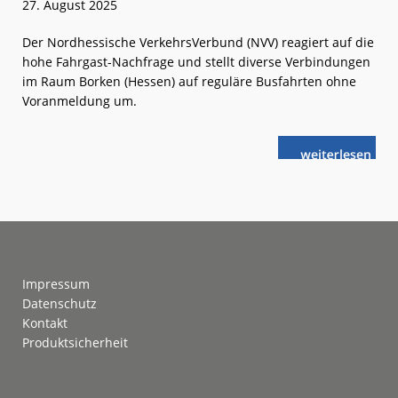
27. August 2025
Der Nordhessische VerkehrsVerbund (NVV) reagiert auf die
hohe Fahrgast-Nachfrage und stellt diverse Verbindungen
im Raum Borken (Hessen) auf reguläre Busfahrten ohne
Voranmeldung um.
weiterlese
NVV:
n
Aus
Anruf-
Sammel-
Taxi
wird
Bus
Footer
Impressum
Datenschutz
Kontakt
Produktsicherheit