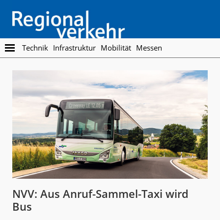
Skip
Skip
to
to
main
footer
content
Regionalverkehr
Die
Technik
Infrastruktur
Mobilität
Messen
Fachzeitschrift
für
den
Öffentlichen
Personennahverkehr
NVV: Aus Anruf-Sammel-Taxi wird
Bus