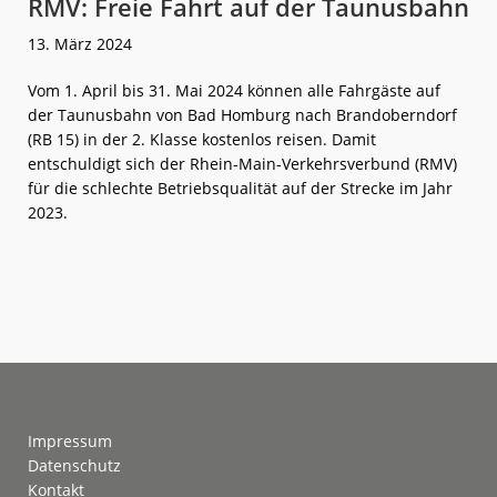
RMV: Freie Fahrt auf der Taunusbahn
13. März 2024
Vom 1. April bis 31. Mai 2024 können alle Fahrgäste auf
der Taunusbahn von Bad Homburg nach Brandoberndorf
(RB 15) in der 2. Klasse kostenlos reisen. Damit
entschuldigt sich der Rhein-Main-Verkehrsverbund (RMV)
für die schlechte Betriebsqualität auf der Strecke im Jahr
2023.
weiterlese
RMV:
n
Freie
Fahrt
auf
der
Taunusbahn
Footer
Impressum
Datenschutz
Kontakt