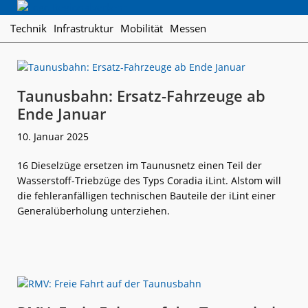
Skip
Skip
Skip
Regionalverkehr
to
to
to
Die
Technik
Infrastruktur
Mobilität
Messen
primary
main
footer
Fachzeitschrift
navigation
content
für
den
Öffentlichen
Taunusbahn: Ersatz-Fahrzeuge ab
Personennahverkehr
Ende Januar
10. Januar 2025
16 Dieselzüge ersetzen im Taunusnetz einen Teil der
Wasserstoff-Triebzüge des Typs Coradia iLint. Alstom will
die fehleranfälligen technischen Bauteile der iLint einer
Generalüberholung unterziehen.
weiterlese
Taunusbahn:
n
Ersatz-
Fahrzeuge
ab
Ende
Januar