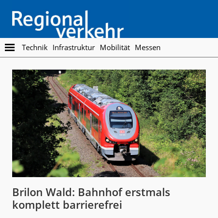
Skip
Skip
to
to
main
footer
content
Regionalverkehr
Die
Technik
Infrastruktur
Mobilität
Messen
Fachzeitschrift
für
den
Öffentlichen
Personennahverkehr
Brilon Wald: Bahnhof erstmals
komplett barrierefrei