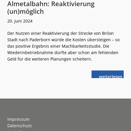
Almetalbahn: Reaktivierung
(un)möglich
20. Juni 2024
Der Nutzen einer Reaktivierung der Strecke von Brilon
Stadt nach Paderborn würde die Kosten übersteigen – so
das positive Ergebnis einer Machbarkeitsstudie. Die
Wiederinbetriebnahme dürfte aber schon am fehlenden
Geld für die weiteren Planungen scheitern.
weiterlese
Almetalbahn:
n
Reaktivierung
(un)möglich
Footer
Impressum
Datenschutz