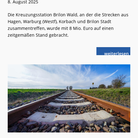
8. August 2025
Die Kreuzungsstation Brilon Wald, an der die Strecken aus
Hagen, Warburg (Westf), Korbach und Brilon Stadt
zusammentreffen, wurde mit 8 Mio. Euro auf einen
zeitgemäßen Stand gebracht.
weiterlese
Brilon
n
Wald:
Bahnhof
erstmals
komplett
barrierefrei