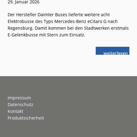
29. Januar 2026
Der Hersteller Daimler Buses lieferte weitere acht
Elektrobusse des Typs Mercedes-Benz eCitaro G nach
Regensburg. Damit kommen bei den Stadtwerken erstmals
E-Gelenkbusse mit Stern zum Einsatz.
weiterlese
Regensburg:
n
Elektrobus-
Fuhrpark
wächst
Footer
Impressum
Datenschutz
Kontakt
Produktsicherheit