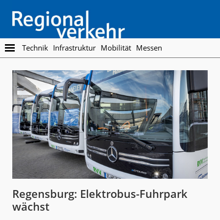
Skip
Skip
to
to
main
footer
content
Regionalverkehr
Die
Technik
Infrastruktur
Mobilität
Messen
Fachzeitschrift
für
den
Öffentlichen
Personennahverkehr
Regensburg: Elektrobus-Fuhrpark
wächst