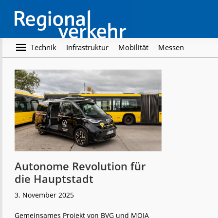
Skip
Skip
to
to
main
footer
content
Regionalverkehr
Die
Technik
Infrastruktur
Mobilität
Messen
Fachzeitschrift
für
den
Öffentlichen
Personennahverkehr
Autonome Revolution für
die Hauptstadt
3. November 2025
Gemeinsames Projekt von BVG und MOIA