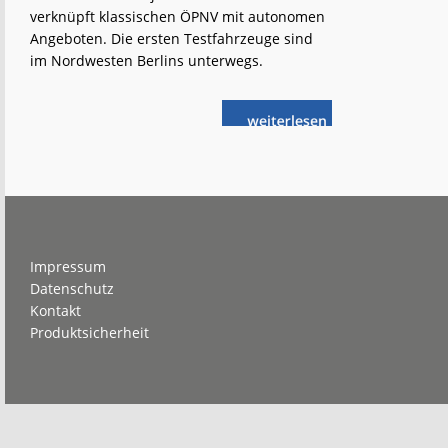
verknüpft klassischen ÖPNV mit autonomen
Angeboten. Die ersten Testfahrzeuge sind
im Nordwesten Berlins unterwegs.
weiterlese
Autonome
n
Revolution
für
die
Hauptstadt
Footer
Impressum
Datenschutz
Kontakt
Produktsicherheit