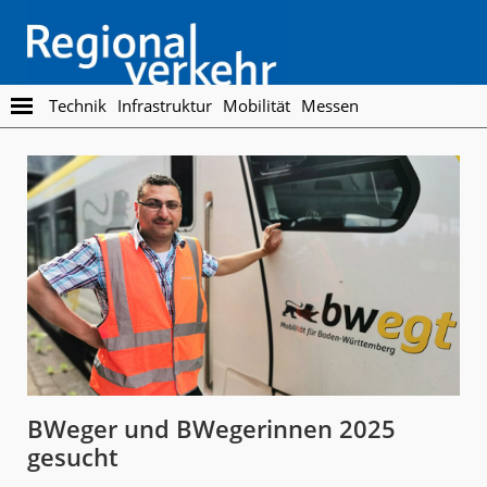
Skip
Skip
to
to
main
footer
content
Regionalverkehr
Die
Technik
Infrastruktur
Mobilität
Messen
Fachzeitschrift
für
den
Öffentlichen
Personennahverkehr
BWeger und BWegerinnen 2025
gesucht