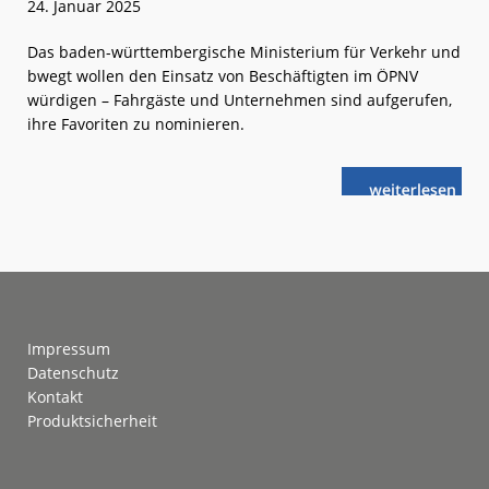
24. Januar 2025
Das baden-württembergische Ministerium für Verkehr und
bwegt wollen den Einsatz von Beschäftigten im ÖPNV
würdigen – Fahrgäste und Unternehmen sind aufgerufen,
ihre Favoriten zu nominieren.
weiterlese
BWeger
n
und
BWegerinnen
2025
gesucht
Footer
Impressum
Datenschutz
Kontakt
Produktsicherheit