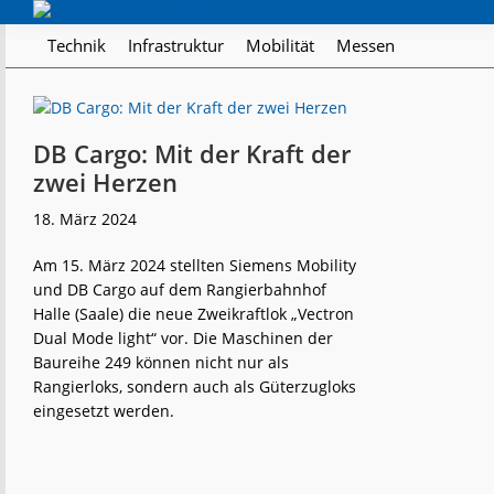
Skip
Skip
Skip
Regionalverkehr
to
to
to
Die
Technik
Infrastruktur
Mobilität
Messen
primary
main
footer
Fachzeitschrift
navigation
content
für
den
Öffentlichen
DB Cargo: Mit der Kraft der
Personennahverkehr
zwei Herzen
18. März 2024
Am 15. März 2024 stellten Siemens Mobility
und DB Cargo auf dem Rangierbahnhof
Halle (Saale) die neue Zweikraftlok „Vectron
Dual Mode light“ vor. Die Maschinen der
Baureihe 249 können nicht nur als
Rangierloks, sondern auch als Güterzugloks
eingesetzt werden.
weiterlese
DB
n
Cargo: