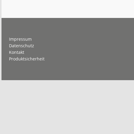
Mit
der
Kraft
der
zwei
Herzen
Footer
Impressum
Datenschutz
Kontakt
Produktsicherheit