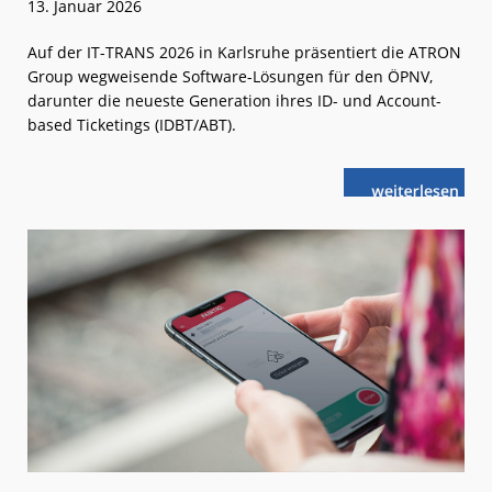
13. Januar 2026
Auf der IT-TRANS 2026 in Karlsruhe präsentiert die ATRON
Group wegweisende Software-Lösungen für den ÖPNV,
darunter die neueste Generation ihres ID- und Account-
based Ticketings (IDBT/ABT).
weiterlese
ATRON
n
CONNECTS
Anfang
März
in
Karlsruhe