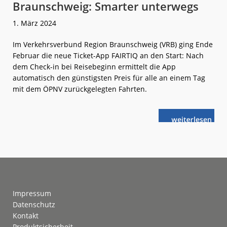
Braunschweig: Smarter unterwegs
1. März 2024
Im Verkehrsverbund Region Braunschweig (VRB) ging Ende
Februar die neue Ticket-App FAIRTIQ an den Start: Nach
dem Check-in bei Reisebeginn ermittelt die App
automatisch den günstigsten Preis für alle an einem Tag
mit dem ÖPNV zurückgelegten Fahrten.
weiterlese
Braunschweig
n
Smarter
unterwegs
Footer
Impressum
Datenschutz
Kontakt
Produktsicherheit