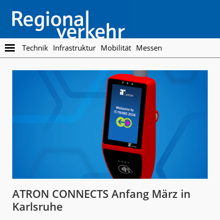
Skip
Skip
to
to
main
footer
content
Regionalverkehr
Die
Technik
Infrastruktur
Mobilität
Messen
Fachzeitschrift
für
den
Öffentlichen
Personennahverkehr
ATRON CONNECTS Anfang März in
Karlsruhe