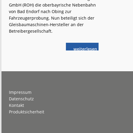
GmbH (ROH) die oberbayrische Nebenbahn
von Bad Endorf nach Obing zur
Fahrzeugerprobung. Nun beteiligt sich der
Gleisbaumaschinen-Hersteller an der
Betreibergesellschaft.
weiterlese
Robel
n
beteiligt
sich
an
Chiemgauer
Lokalbahn
Footer
Impressum
Datenschutz
Kontakt
Produktsicherheit