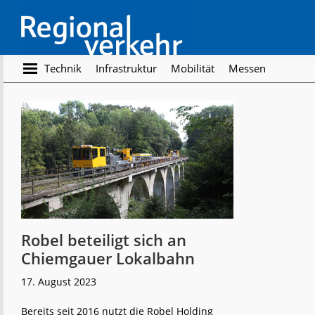
Skip
Skip
to
to
main
footer
content
Regionalverkehr
Die
Technik
Infrastruktur
Mobilität
Messen
Fachzeitschrift
für
den
Öffentlichen
Personennahverkehr
Robel beteiligt sich an
Chiemgauer Lokalbahn
17. August 2023
Bereits seit 2016 nutzt die Robel Holding