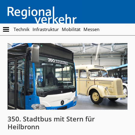
Skip
Skip
to
to
main
footer
content
Regionalverkehr
Die
Technik
Infrastruktur
Mobilität
Messen
Fachzeitschrift
für
den
Öffentlichen
Personennahverkehr
350. Stadtbus mit Stern für
Heilbronn