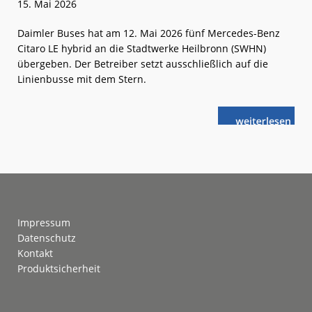
15. Mai 2026
Daimler Buses hat am 12. Mai 2026 fünf Mercedes-Benz
Citaro LE hybrid an die Stadtwerke Heilbronn (SWHN)
übergeben. Der Betreiber setzt ausschließlich auf die
Linienbusse mit dem Stern.
weiterlese
350. Stadtbus
n
mit
Stern
für
Heilbronn
Footer
Impressum
Datenschutz
Kontakt
Produktsicherheit