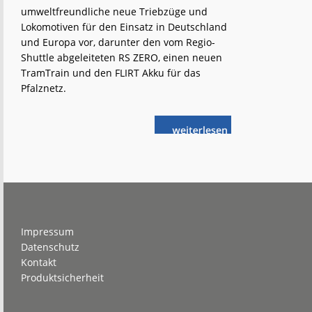
umweltfreundliche neue Triebzüge und
Lokomotiven für den Einsatz in Deutschland
und Europa vor, darunter den vom Regio-
Shuttle abgeleiteten RS ZERO, einen neuen
TramTrain und den FLIRT Akku für das
Pfalznetz.
weiterlese
Stadler-
n
Neuheiten
auf
der
InnoTrans
Footer
Impressum
Datenschutz
Kontakt
Produktsicherheit