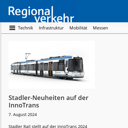
Skip
Skip
to
to
main
footer
content
Regionalverkehr
Die
Technik
Infrastruktur
Mobilität
Messen
Fachzeitschrift
für
den
Öffentlichen
Personennahverkehr
Stadler-Neuheiten auf der
InnoTrans
7. August 2024
Stadler Rail stellt auf der InnoTrans 2024