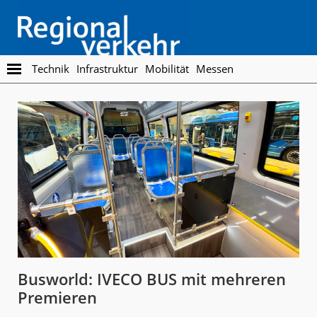
Skip
Skip
to
to
main
footer
content
Regionalverkehr
Die
Technik
Infrastruktur
Mobilität
Messen
Fachzeitschrift
für
den
Öffentlichen
Personennahverkehr
Busworld: IVECO BUS mit mehreren
Premieren