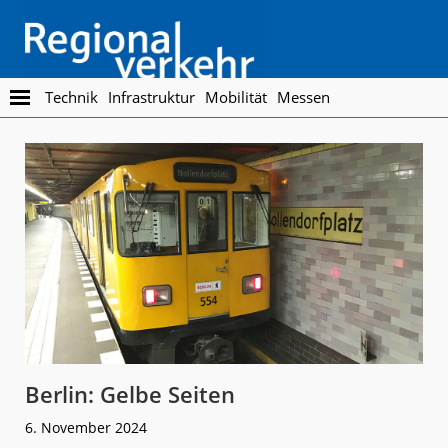
Skip
Skip
to
to
main
footer
content
Regionalverkehr
Die
Technik
Infrastruktur
Mobilität
Messen
Fachzeitschrift
für
den
Öffentlichen
Personennahverkehr
Berlin: Gelbe Seiten
6. November 2024