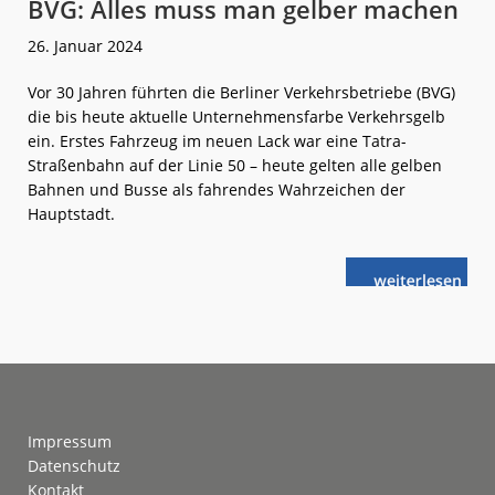
BVG: Alles muss man gelber machen
26. Januar 2024
Vor 30 Jahren führten die Berliner Verkehrsbetriebe (BVG)
die bis heute aktuelle Unternehmensfarbe Verkehrsgelb
ein. Erstes Fahrzeug im neuen Lack war eine Tatra-
Straßenbahn auf der Linie 50 – heute gelten alle gelben
Bahnen und Busse als fahrendes Wahrzeichen der
Hauptstadt.
weiterlese
BVG:
n
Alles
muss
man
gelber
machen
Footer
Impressum
Datenschutz
Kontakt