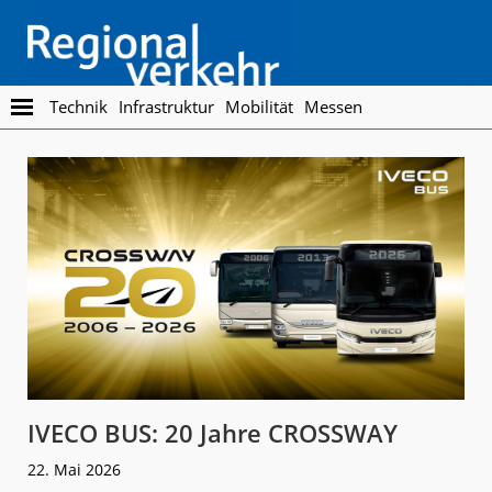
Skip
Skip
to
to
main
footer
content
Regionalverkehr
Die
Technik
Infrastruktur
Mobilität
Messen
Fachzeitschrift
für
den
Öffentlichen
Personennahverkehr
IVECO BUS: 20 Jahre CROSSWAY
22. Mai 2026