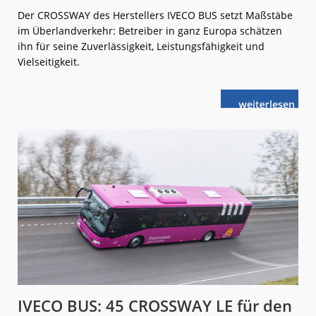
Der CROSSWAY des Herstellers IVECO BUS setzt Maßstäbe
im Überlandverkehr: Betreiber in ganz Europa schätzen
ihn für seine Zuverlässigkeit, Leistungsfähigkeit und
Vielseitigkeit.
weiterlese
IVECO
n
BUS:
20
Jahre
CROSSWAY
IVECO BUS: 45 CROSSWAY LE für den