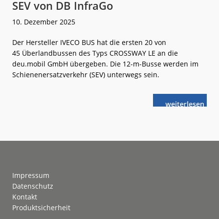
SEV von DB InfraGo
10. Dezember 2025
Der Hersteller IVECO BUS hat die ersten 20 von
45 Überlandbussen des Typs CROSSWAY LE an die
deu.mobil GmbH übergeben. Die 12-m-Busse werden im
Schienenersatzverkehr (SEV) unterwegs sein.
weiterlese
IVECO
n
BUS:
45 CROSSWAY
für
den
SEV
von
DB InfraGo
Footer
Impressum
Datenschutz
Kontakt
Produktsicherheit