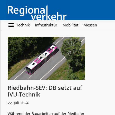
Skip
Skip
to
to
main
footer
content
Regionalverkehr
Die
Technik
Infrastruktur
Mobilität
Messen
Fachzeitschrift
für
den
Öffentlichen
Personennahverkehr
Riedbahn-SEV: DB setzt auf
IVU-Technik
22. Juli 2024
Während der Bauarbeiten auf der Riedbahn