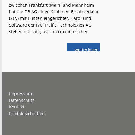
zwischen Frankfurt (Main) und Mannheim
hat die DB AG einen Schienen-Ersatzverkehr
(SEV) mit Bussen eingerichtet. Hard- und
Software der IVU Traffic Technologies AG
stellen die Fahrgast-Information sicher.
weiterlese
Riedbahn-
n
SEV:
DB
setzt
auf
IVU-
Technik
Footer
Impressum
Datenschutz
Kontakt
Produktsicherheit