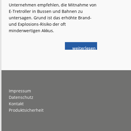
Unternehmen empfehlen, die Mitnahme von
E-Tretroller in Bussen und Bahnen zu
untersagen. Grund ist das erhöhte Brand-
und Explosions-Risiko der oft
minderwertigen Akkus.
weiterlese
Keine
n
E-
Tretroller
mehr
in
Bahn
und
Bus?
Footer
Impressum
Datenschutz
Kontakt
Produktsicherheit