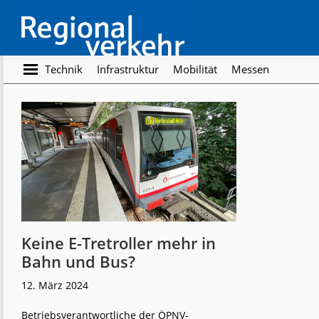
Skip
Skip
to
to
main
footer
content
Regionalverkehr
Die
Technik
Infrastruktur
Mobilität
Messen
Fachzeitschrift
für
den
Öffentlichen
Personennahverkehr
Keine E-Tretroller mehr in
Bahn und Bus?
12. März 2024
Betriebsverantwortliche der ÖPNV-