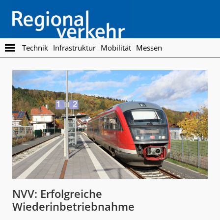
Skip
Skip
to
to
main
footer
content
Regionalverkehr
Die
Technik
Infrastruktur
Mobilität
Messen
Fachzeitschrift
für
den
Öffentlichen
Personennahverkehr
NVV: Erfolgreiche
Wiederinbetriebnahme