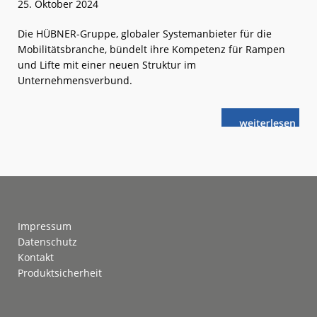
25. Oktober 2024
Die HÜBNER-Gruppe, globaler Systemanbieter für die
Mobilitätsbranche, bündelt ihre Kompetenz für Rampen
und Lifte mit einer neuen Struktur im
Unternehmensverbund.
weiterlese
Gebündelte
n
Kompetenz
für
Rampen
und
Lifte
Footer
Impressum
Datenschutz
Kontakt
Produktsicherheit