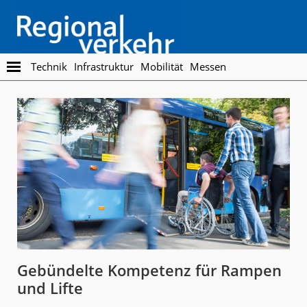
Skip
Skip
to
to
main
footer
content
Regionalverkehr
Die
Technik
Infrastruktur
Mobilität
Messen
Fachzeitschrift
für
den
Öffentlichen
Personennahverkehr
Gebündelte Kompetenz für Rampen
und Lifte