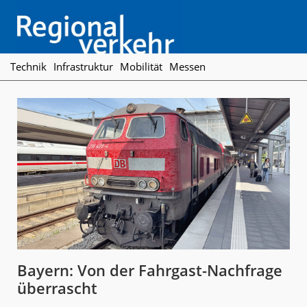
Skip
Skip
Skip
to
to
to
primary
main
footer
navigation
content
Regionalverkehr
Die
Technik
Infrastruktur
Mobilität
Messen
Fachzeitschrift
für
den
Öffentlichen
Personennahverkehr
Bayern: Von der Fahrgast-Nachfrage
überrascht