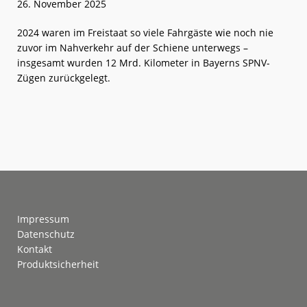
26. November 2025
2024 waren im Freistaat so viele Fahrgäste wie noch nie
zuvor im Nahverkehr auf der Schiene unterwegs –
insgesamt wurden 12 Mrd. Kilometer in Bayerns SPNV-
Zügen zurückgelegt.
weiterlese
Bayern:
n
Von
der
Fahrgast-
Nachfrage
überrascht
Footer
Impressum
Datenschutz
Kontakt
Produktsicherheit