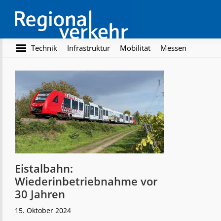
Skip
Skip
to
to
main
footer
content
Regionalverkehr
Die
Technik
Infrastruktur
Mobilität
Messen
Fachzeitschrift
für
den
Öffentlichen
Personennahverkehr
Eistalbahn:
Wiederinbetriebnahme vor
30 Jahren
15. Oktober 2024