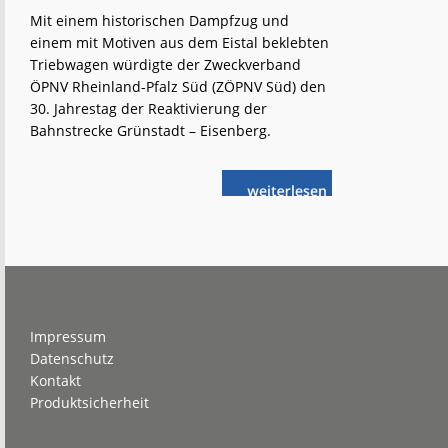
Mit einem historischen Dampfzug und
einem mit Motiven aus dem Eistal beklebten
Triebwagen würdigte der Zweckverband
ÖPNV Rheinland-Pfalz Süd (ZÖPNV Süd) den
30. Jahrestag der Reaktivierung der
Bahnstrecke Grünstadt – Eisenberg.
weiterlese
Eistalbahn:
n
Wiederinbetriebnahme
vor
30 Jahren
Footer
Impressum
Datenschutz
Kontakt
Produktsicherheit