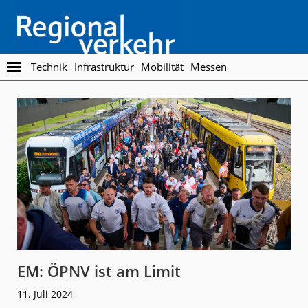
Skip
Skip
to
to
main
footer
content
Regionalverkehr
Die
Technik
Infrastruktur
Mobilität
Messen
Fachzeitschrift
für
den
Öffentlichen
Personennahverkehr
EM: ÖPNV ist am Limit
11. Juli 2024