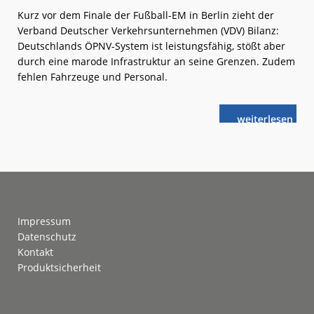
Kurz vor dem Finale der Fußball-EM in Berlin zieht der
Verband Deutscher Verkehrsunternehmen (VDV) Bilanz:
Deutschlands ÖPNV-System ist leistungsfähig, stößt aber
durch eine marode Infrastruktur an seine Grenzen. Zudem
fehlen Fahrzeuge und Personal.
weiterlese
EM:
n
ÖPNV
ist
am
Limit
Footer
Impressum
Datenschutz
Kontakt
Produktsicherheit