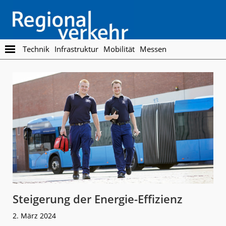
Skip
Skip
to
to
main
footer
content
Regionalverkehr
Die
Technik
Infrastruktur
Mobilität
Messen
Fachzeitschrift
für
den
Öffentlichen
Personennahverkehr
Steigerung der Energie-Effizienz
2. März 2024