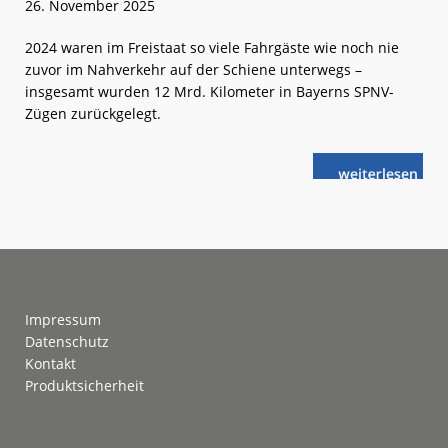
26. November 2025
2024 waren im Freistaat so viele Fahrgäste wie noch nie
zuvor im Nahverkehr auf der Schiene unterwegs –
insgesamt wurden 12 Mrd. Kilometer in Bayerns SPNV-
Zügen zurückgelegt.
weiterlese
Bayern:
n
Von
der
Fahrgast-
Nachfrage
überrascht
Footer
Impressum
Datenschutz
Kontakt
Produktsicherheit