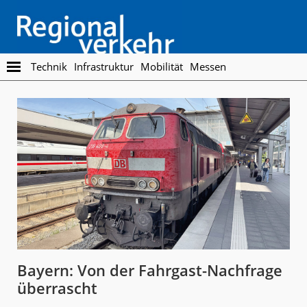
Skip
Skip
to
to
main
footer
content
Regionalverkehr
Die
Technik
Infrastruktur
Mobilität
Messen
Fachzeitschrift
für
den
Öffentlichen
Personennahverkehr
Bayern: Von der Fahrgast-Nachfrage
überrascht