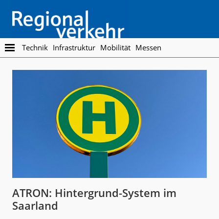
Skip
Skip
to
to
main
footer
content
Regionalverkehr
Die
Technik
Infrastruktur
Mobilität
Messen
Fachzeitschrift
für
den
Öffentlichen
Personennahverkehr
ATRON: Hintergrund-System im
Saarland