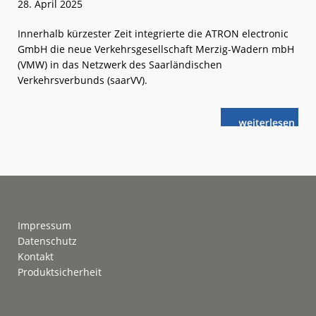
28. April 2025
Innerhalb kürzester Zeit integrierte die ATRON electronic
GmbH die neue Verkehrsgesellschaft Merzig-Wadern mbH
(VMW) in das Netzwerk des Saarländischen
Verkehrsverbunds (saarVV).
weiterlese
ATRON:
n
Hintergrund-
System
im
Saarland
Footer
Impressum
Datenschutz
Kontakt
Produktsicherheit