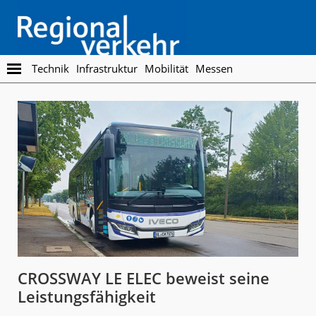
Skip
Skip
to
to
main
footer
content
Regionalverkehr
Die
Technik
Infrastruktur
Mobilität
Messen
Fachzeitschrift
für
den
Öffentlichen
Personennahverkehr
CROSSWAY LE ELEC beweist seine
Leistungsfähigkeit