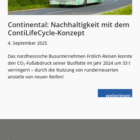
Continental: Nachhaltigkeit mit dem
ContiLifeCycle-Konzept
4. September 2025
Das nordhessische Busunternehmen Frölich-Reisen konnte
den CO₂-Fußabdruck seiner Busflotte im Jahr 2024 um 33 t
verringern – durch die Nutzung von runderneuerten
anstelle von neuen Reifen!
weiterlese
Continental:
n
Nachhaltigkei
mit
dem
ContiLifeCycle
Konzept
Footer