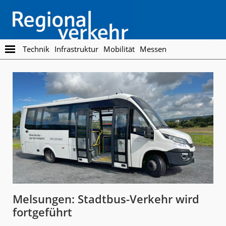
Skip
Skip
to
to
main
footer
content
Regionalverkehr
Die
Technik
Infrastruktur
Mobilität
Messen
Fachzeitschrift
für
den
Öffentlichen
Personennahverkehr
Melsungen: Stadtbus-Verkehr wird
fortgeführt