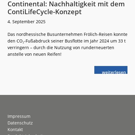
Continental: Nachhaltigkeit mit dem
ContiLifeCycle-Konzept
4. September 2025
Das nordhessische Busunternehmen Frölich-Reisen konnte
den CO₂-Fußabdruck seiner Busflotte im Jahr 2024 um 33 t
verringern – durch die Nutzung von runderneuerten
anstelle von neuen Reifen!
weiterlese
Continental:
n
Nachhaltigkei
mit
dem
ContiLifeCycle
Konzept
Footer
Impressum
Datenschutz
Kontakt